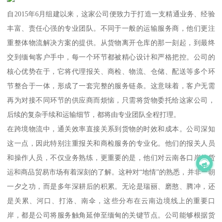
自2015年6月组建以来，这家公司便致力于打造一支精通业务、经验
丰富、责任心强的专业团队。不同于一般的运输服务商，他们更注
重整体物流解决方案的提供。从货物离开仓库的那一刻起，到最终
交到缅甸客户手中，每一个环节都被精心设计和严格把控。公司的
核心优势在于，它将代理报关、商检、物流、仓储、配送等多个环
节整合于一体，形成了一套完整的服务链条。这意味着，客户无需
再为对接不同环节的供应商而烦恼，只需将货物委托给这家公司，
后续的复杂手续和运输细节，都将由专业团队全程打理。
在跨境物流中，通关效率直接关系到货物的时效和成本。公司深知
这一点，因此特别注重报关和商检服务的专业化。他们的报关人员
和操作人员，不仅业务熟练，更重要的是，他们对云南各口岸的货
运和商品贸易市场有着深刻的了解。这种对“地情”的熟悉，并非一朝
一夕之功，而是多年深耕后的积累。无论是瑞丽、磨憨、腾冲，还
是关累、河口、打洛、南伞，这些分布在云南边境线上的重要口
岸，都是公司将服务触角延伸至缅甸的关键节点。公司能够根据货