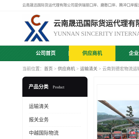
云南晟迅国际货运代理有
公司首页
供应商机
企业
当前位置：
首页
>
供应商机
>
运输清关
> 云南到德宏物流运
产品分类
Product
运输清关
报关业务
中越国际物流