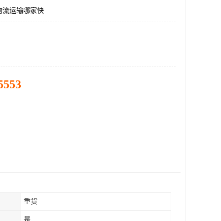
物流运输哪家快
5553
重货
是