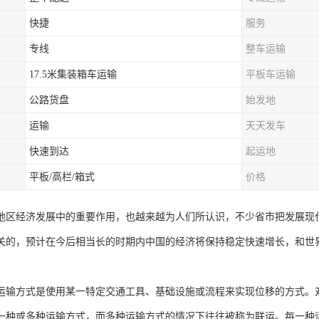
快捷
服务
专线
整车运输
17.5米集装箱车运输
平板车运输
公路货盘
始发地
运输
天天发车
快速到达
起运地
平板/高栏/箱式
价格
地区经济发展中的重要作用，也越来越为人们所认识，不少省市把发展现
关的，预计在今后相当长的时期内中国的经济将保持稳定快速增长，和世
运输方式是使用某一特定交通工具、基础设施或流程来实现位移的方式。
一种或多种运输方式，而多种运输方式的情况下往往被称为联运。每一种