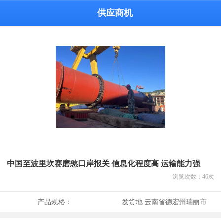
供应商机
中国至波里坎赛磨憨口岸报关 信息化程度高 运输能力强
浏览次数：
46
次
产品规格：
发货地:
云南省德宏州瑞丽市