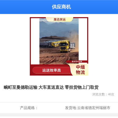
供应商机
畹町至曼德勒运输 大车直送直达 零担货物上门取货
浏览次数：
40
次
产品规格：
发货地:
云南省德宏州瑞丽市