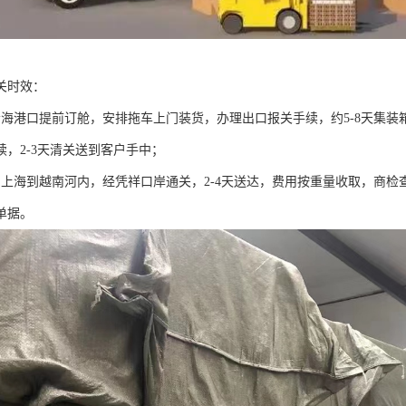
关时效：
沿海港口提前订舱，安排拖车上门装货，办理出口报关手续，约5-8天集
续，2-3天清关送到客户手中；
由上海到越南河内，经凭祥口岸通关，2-4天送达，费用按重量收取，商
单据。