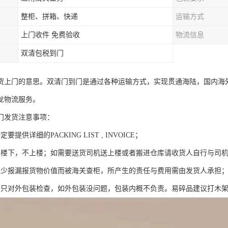
整柜、拼箱、快递
运输方式
上门收件 免费验收
物流信息
双清包税到门
货上门的意思。双清门到门是通过各种运输方式，实现贯通海陆，国内海
龙物流服务。
门发货注意事项：
要提供详细的PACKING LIST , INVOICE；
到楼下，不上楼；如需要送货司机送上楼或者搬进仓库请收货人自行与司
人少报漏报货物价值而被海关查柜，所产生的责任与费用需由发货人承担
货只对外包装检查，如外包装没问题，包装内概不负责。易碎品建议打木