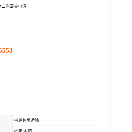
南口岸清关电话
5553
中越跨境运输
纸箱 木箱