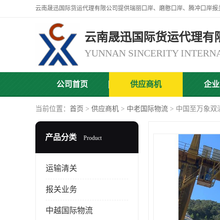
云南晟迅国际货运代理有
公司首页
供应商机
企业
当前位置：
首页
>
供应商机
>
中老国际物流
> 中国至万象双
产品分类
Product
运输清关
报关业务
中越国际物流