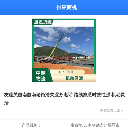
供应商机
友谊关越南越南老街清关业务电话 路线熟悉时效性强 机动灵
活
浏览次数：
23
次
产品规格：
发货地:
云南省德宏州瑞丽市