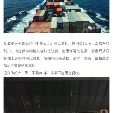
从装柜当天算起10个工作天左右可以送达，低消费1立方，双清含税
到门，请提供详细地址确认派送费。使用海运的包裹一般容易被压
坏加上运输时间比较长，货物很容易受损。易碎、紧急、价格高之
商品不建议使用海运。
适合体积大、重、不易碎/坏、非常不急用之货物。