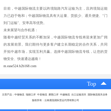
目前，中越国际物流主要以跨境陆路汽车运输为主，且跨境陆运能
力已趋于饱和；中越国际物流具有大运量、货损少、通关便捷、“门
到门运输”、安率高等优势。
未来展望与合作机遇：
随着中越经贸关系的不断加深，中越国际物流专线将迎来更加广阔
的发展前景。我们期待与更多客户建立长期稳定的合作关系，共同
开拓中越市场，实现互利共赢。选择中越国际物流专线，让您的货
物安全、快速通达越南！
m.ease524.b2b168.com
Top
主营产品：中缅物流 瑞丽口岸 中老物流 磨憨口岸 中越物流 出口运输清关 国际物流报关业务
版权所有：云南晟迅国际货运代理有限公司