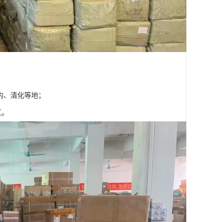
内、清化等地；
区。