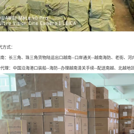
代方式：
越南：长三角、珠三角货物陆运出口越南--口岸通关--越南海防、老街、河
代理：中国沿海港口装船--海防--办理越南清关手续--配送南越、北越地