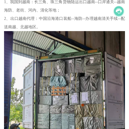
1、我国到越南：长三角、珠三角货物陆运出口越南--口岸通关--越南
海防、老街、河内、清化等地；
2、出口越南代理：中国沿海港口装船--海防--办理越南清关手续--配
送南越、北越地区。