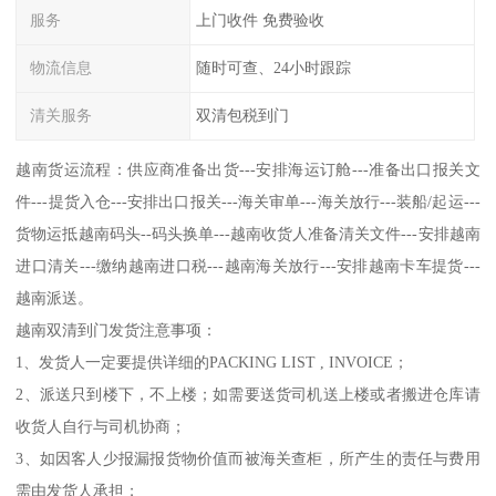
服务
上门收件 免费验收
物流信息
随时可查、24小时跟踪
清关服务
双清包税到门
越南货运流程：供应商准备出货---安排海运订舱---准备出口报关文
件---提货入仓---安排出口报关---海关审单---海关放行---装船/起运---
货物运抵越南码头--码头换单---越南收货人准备清关文件---安排越南
进口清关---缴纳越南进口税---越南海关放行---安排越南卡车提货---
越南派送。
越南双清到门发货注意事项：
1、发货人一定要提供详细的PACKING LIST , INVOICE；
2、派送只到楼下，不上楼；如需要送货司机送上楼或者搬进仓库请
收货人自行与司机协商；
3、如因客人少报漏报货物价值而被海关查柜，所产生的责任与费用
需由发货人承担；