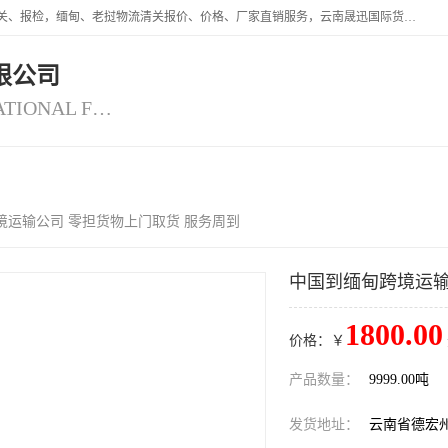
云南晟迅国际货运代理有限公司提供瑞丽口岸、磨憨口岸、腾冲口岸报关、报检，缅甸、老挝物流清关报价、价格、厂家直销服务，云南晟迅国际货运代理有限公司，由一支精通业务、经验丰富、责任心强的专业团队组建于,云南晟迅国际货运代理有限公司商铺。
限公司
YUNNAN SINCERITY INTERNATIONAL FREIGHT FOR WARDING CO.,LTD
视频
公司介绍
公司动态
客
境运输公司 零担货物上门取货 服务周到
中国到缅甸跨境运输
1800.00
价格：￥
产品数量：
9999.00吨
发货地址：
云南省德宏