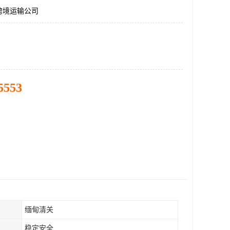
跨境运输公司
5553
缅甸清关
稳定安全