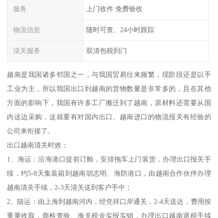
服务
上门收件 免费验收
物流信息
随时可查、24小时跟踪
清关服务
双清包税到门
越南是我国诸多邻国之一，与我国贸易往来频繁，现阶段还是以手
工业为主，所以我国出口到越南的货物数量是非常多的，且在其他
方面的影响下，我国有许多工厂搬迁到了越南，原材料还需要从国
内这边采购，这就要有对国内出口、越南进口的物流报关有经验的
公司来衔接了。
出口越南清关时效：
1、海运：沿海港口提前订舱，安排拖车上门装货，办理出口报关手
续，约5-8天集装箱到越南胡志明、海防港口，由越南合作伙伴办理
越南清关手续，2-3天清关送到客户手中；
2、陆运：由上海到越南河内，经凭祥口岸通关，2-4天送达，费用按
重量收取，商检查验、海关税金实报实销，办理出口越南退税手续