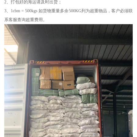
2、打包好的海运请及时出货；
3、1cbm = 500kgs 如货物重量多余500KG列为超重物品，客户必须联
系客服查询超重费用。