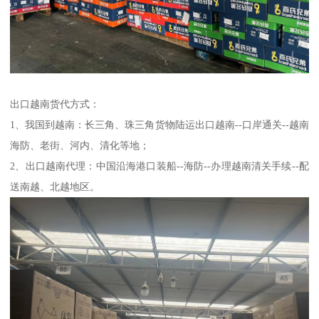
出口越南货代方式：
1、我国到越南：长三角、珠三角货物陆运出口越南--口岸通关--越南
海防、老街、河内、清化等地；
2、出口越南代理：中国沿海港口装船--海防--办理越南清关手续--配
送南越、北越地区。