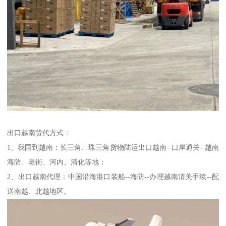
出口越南货代方式：
1、我国到越南：长三角、珠三角货物陆运出口越南--口岸通关--越南
海防、老街、河内、清化等地；
2、出口越南代理：中国沿海港口装船--海防--办理越南清关手续--配
送南越、北越地区。