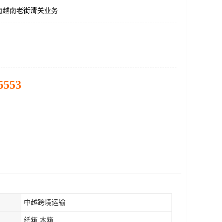
南越南老街清关业务
5553
中越跨境运输
纸箱 木箱