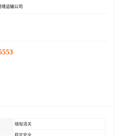
跨境运输公司
5553
缅甸清关
稳定安全