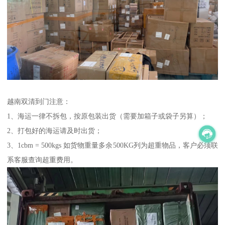
越南双清到门注意：
1、海运一律不拆包，按原包装出货（需要加箱子或袋子另算）；
2、打包好的海运请及时出货；
3、1cbm = 500kgs 如货物重量多余500KG列为超重物品，客户必须联
系客服查询超重费用。