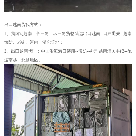
出口越南货代方式：
1、我国到越南：长三角、珠三角货物陆运出口越南--口岸通关--越南
海防、老街、河内、清化等地；
2、出口越南代理：中国沿海港口装船--海防--办理越南清关手续--配
送南越、北越地区。