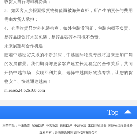
收货人自行与司机协商；
3、如因客人少报漏报货物价值而被海关查柜，所产生的责任与费用
需由发货人承担；
4、仓库收货只对外包装检查，如外包装没问题，包装内概不负责。
易碎品建议打木架包装，易碎品破碎本司概不负责。
未来展望与合作机遇：
随着中越经贸关系的不断加深，中越国际物流专线将迎来更加广阔
的发展前景。我们期待与更多客户建立长期稳定的合作关系，共同
开拓中越市场，实现互利共赢。选择中越国际物流专线，让您的货
物安全、快速通达越南！
m.ease524.b2b168.com
Top
主营产品：中缅物流 瑞丽口岸 中老物流 磨憨口岸 中越物流 出口运输清关 国际物流报关业务
版权所有：云南晟迅国际货运代理有限公司