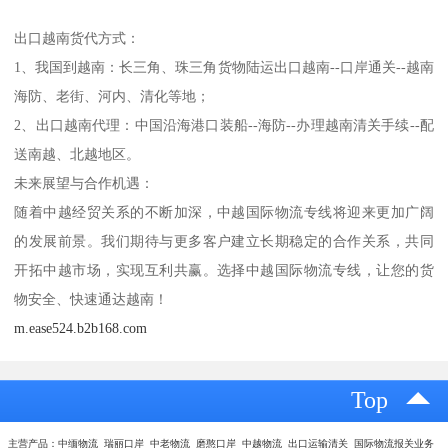
出口越南货代方式：
1、我国到越南：长三角、珠三角货物陆运出口越南--口岸通关--越南
海防、老街、河内、清化等地；
2、出口越南代理：中国沿海港口装船--海防--办理越南清关手续--配
送南越、北越地区。
未来展望与合作机遇：
随着中越经贸关系的不断加深，中越国际物流专线将迎来更加广阔
的发展前景。我们期待与更多客户建立长期稳定的合作关系，共同
开拓中越市场，实现互利共赢。选择中越国际物流专线，让您的货
物安全、快速通达越南！
m.ease524.b2b168.com
Top
主营产品：中缅物流 瑞丽口岸 中老物流 磨憨口岸 中越物流 出口运输清关 国际物流报关业务