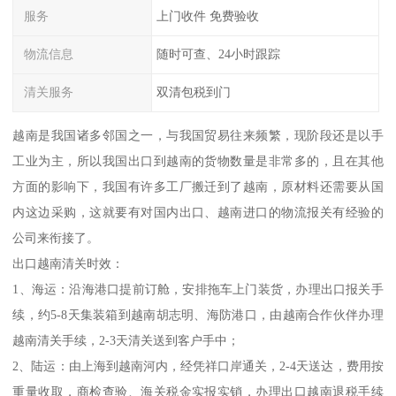
服务
上门收件 免费验收
物流信息
随时可查、24小时跟踪
清关服务
双清包税到门
越南是我国诸多邻国之一，与我国贸易往来频繁，现阶段还是以手
工业为主，所以我国出口到越南的货物数量是非常多的，且在其他
方面的影响下，我国有许多工厂搬迁到了越南，原材料还需要从国
内这边采购，这就要有对国内出口、越南进口的物流报关有经验的
公司来衔接了。
出口越南清关时效：
1、海运：沿海港口提前订舱，安排拖车上门装货，办理出口报关手
续，约5-8天集装箱到越南胡志明、海防港口，由越南合作伙伴办理
越南清关手续，2-3天清关送到客户手中；
2、陆运：由上海到越南河内，经凭祥口岸通关，2-4天送达，费用按
重量收取，商检查验、海关税金实报实销，办理出口越南退税手续