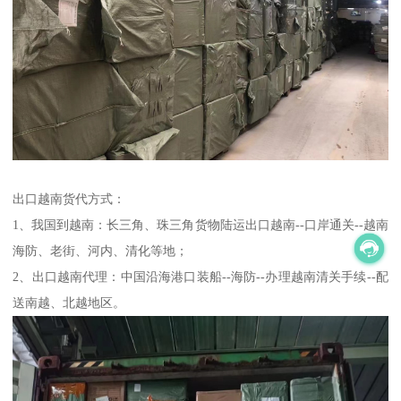
出口越南货代方式：
1、我国到越南：长三角、珠三角货物陆运出口越南--口岸通关--越南
海防、老街、河内、清化等地；
2、出口越南代理：中国沿海港口装船--海防--办理越南清关手续--配
送南越、北越地区。