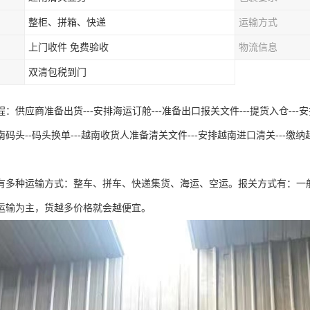
整柜、拼箱、快递
运输方式
上门收件 免费验收
物流信息
双清包税到门
：供应商准备出货---安排海运订舱---准备出口报关文件---提货入仓---安排出
码头--码头换单---越南收货人准备清关文件---安排越南进口清关---缴纳越
有多种运输方式：整车、拼车、快递集货、海运、空运。报关方式有：一
运输为主，货越多价格就会越便宜。