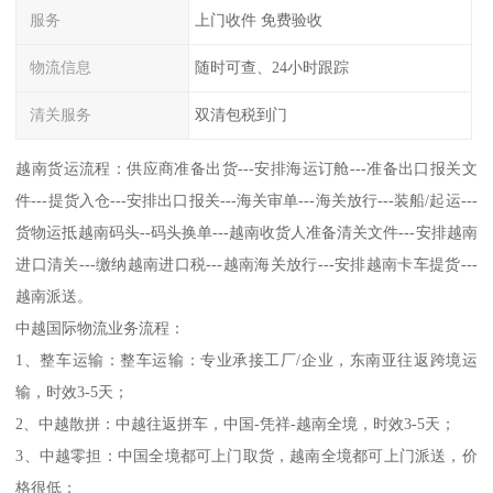
服务
上门收件 免费验收
物流信息
随时可查、24小时跟踪
清关服务
双清包税到门
越南货运流程：供应商准备出货---安排海运订舱---准备出口报关文
件---提货入仓---安排出口报关---海关审单---海关放行---装船/起运---
货物运抵越南码头--码头换单---越南收货人准备清关文件---安排越南
进口清关---缴纳越南进口税---越南海关放行---安排越南卡车提货---
越南派送。
中越国际物流业务流程：
1、整车运输：整车运输：专业承接工厂/企业，东南亚往返跨境运
输，时效3-5天；
2、中越散拼：中越往返拼车，中国-凭祥-越南全境，时效3-5天；
3、中越零担：中国全境都可上门取货，越南全境都可上门派送，价
格很低；