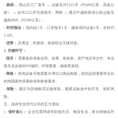
-
路线：
西山区工厂装车 → 运输至河口口岸（约400公里，高速公
路） → 在河口口岸完成报关、商检 → 通过中越铁路或公路运输至
越南河内（约300公里）。
-
时间预估：
国内段1天，口岸报关1天，越南境内运输1天，全程约
3-4天。
-
优势：
距离近，时效快，铁路联运无缝对接。
3. 关键环节：
-
报关：
需要提前准备合同、发票、装箱单、原产地证等文件。专业
报关员会核对HS编码、申报要素，确保零差错。
-
商检：
机电设备可能需要办理出口商品检验，纺织品则需要符合目
的地国家的质量标准和标签要求。
-
保险：
建议为货物购买运输保险，规避运输途中的灭失、损坏风
险。
五、选择专业货代公司的五大理由
1.
省时省心：
企业无需聘请专职报关员、物流专员，将全部物流环