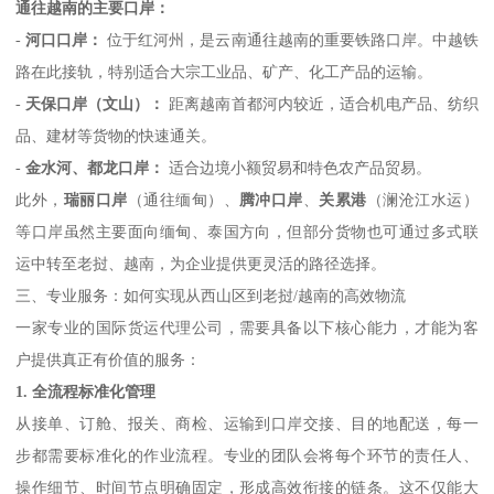
通往越南的主要口岸：
-
河口口岸：
位于红河州，是云南通往越南的重要铁路口岸。中越铁
路在此接轨，特别适合大宗工业品、矿产、化工产品的运输。
-
天保口岸（文山）：
距离越南首都河内较近，适合机电产品、纺织
品、建材等货物的快速通关。
-
金水河、都龙口岸：
适合边境小额贸易和特色农产品贸易。
此外，
瑞丽口岸
（通往缅甸）、
腾冲口岸
、
关累港
（澜沧江水运）
等口岸虽然主要面向缅甸、泰国方向，但部分货物也可通过多式联
运中转至老挝、越南，为企业提供更灵活的路径选择。
三、专业服务：如何实现从西山区到老挝/越南的高效物流
一家专业的国际货运代理公司，需要具备以下核心能力，才能为客
户提供真正有价值的服务：
1. 全流程标准化管理
从接单、订舱、报关、商检、运输到口岸交接、目的地配送，每一
步都需要标准化的作业流程。专业的团队会将每个环节的责任人、
操作细节、时间节点明确固定，形成高效衔接的链条。这不仅能大