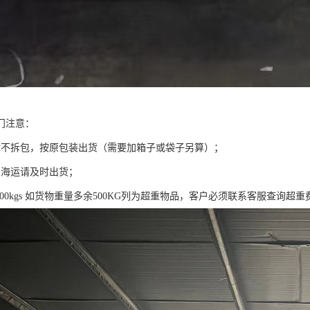
门注意：
律不拆包，按原包装出货（需要加箱子或袋子另算）；
的海运请及时出货；
 = 500kgs 如货物重量多余500KG列为超重物品，客户必须联系客服查询超