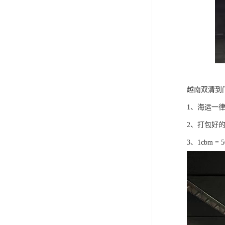
越南双清到
1、海运一
2、打包好
3、1cbm