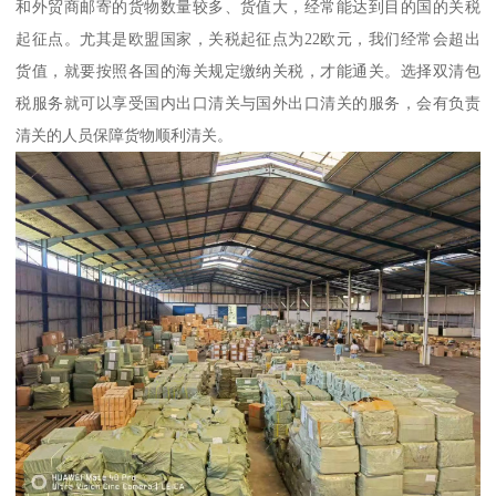
和外贸商邮寄的货物数量较多、货值大，经常能达到目的国的关税
起征点。尤其是欧盟国家，关税起征点为22欧元，我们经常会超出
货值，就要按照各国的海关规定缴纳关税，才能通关。选择双清包
税服务就可以享受国内出口清关与国外出口清关的服务，会有负责
清关的人员保障货物顺利清关。