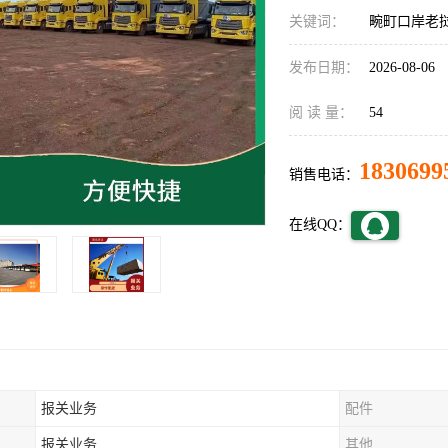
关键词：
畹町口岸老
发布日期：
2026-08-06
阅 读 量：
54
1830699
销售电话：
在线QQ：
报关业务
配件
报关业务
其他