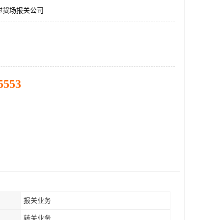
挝货场报关公司
5553
报关业务
转关业务