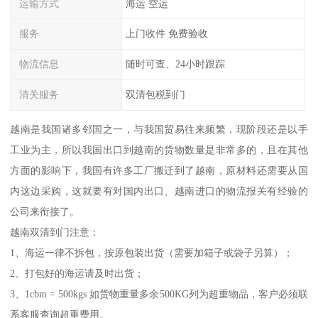
运输方式
海运 空运
服务
上门收件 免费验收
物流信息
随时可查、24小时跟踪
清关服务
双清包税到门
越南是我国诸多邻国之一，与我国贸易往来频繁，现阶段还是以手
工业为主，所以我国出口到越南的货物数量是非常多的，且在其他
方面的影响下，我国有许多工厂搬迁到了越南，原材料还需要从国
内这边采购，这就要有对国内出口、越南进口的物流报关有经验的
公司来衔接了。
越南双清到门注意：
1、海运一律不拆包，按原包装出货（需要加箱子或袋子另算）；
2、打包好的海运请及时出货；
3、1cbm = 500kgs 如货物重量多余500KG列为超重物品，客户必须联
系客服查询超重费用。