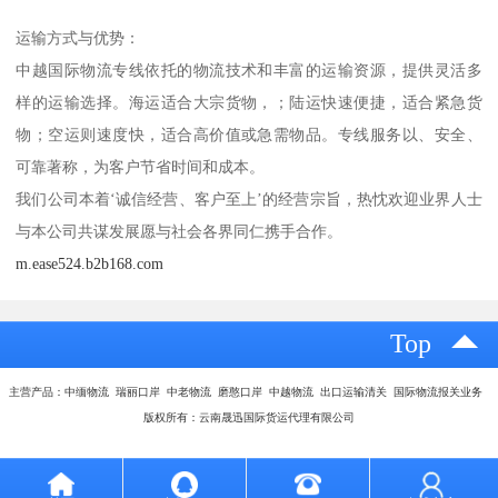
运输方式与优势：
中越国际物流专线依托的物流技术和丰富的运输资源，提供灵活多
样的运输选择。海运适合大宗货物，；陆运快速便捷，适合紧急货
物；空运则速度快，适合高价值或急需物品。专线服务以、安全、
可靠著称，为客户节省时间和成本。
我们公司本着‘诚信经营、客户至上’的经营宗旨，热忱欢迎业界人士
与本公司共谋发展愿与社会各界同仁携手合作。
m.ease524.b2b168.com
Top
主营产品：中缅物流 瑞丽口岸 中老物流 磨憨口岸 中越物流 出口运输清关 国际物流报关业务
版权所有：云南晟迅国际货运代理有限公司