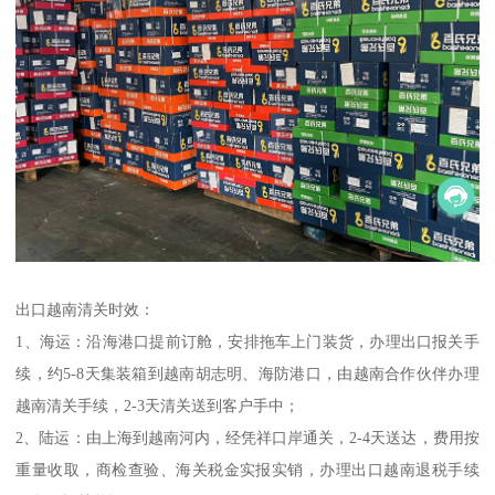
出口越南清关时效：
1、海运：沿海港口提前订舱，安排拖车上门装货，办理出口报关手
续，约5-8天集装箱到越南胡志明、海防港口，由越南合作伙伴办理
越南清关手续，2-3天清关送到客户手中；
2、陆运：由上海到越南河内，经凭祥口岸通关，2-4天送达，费用按
重量收取，商检查验、海关税金实报实销，办理出口越南退税手续