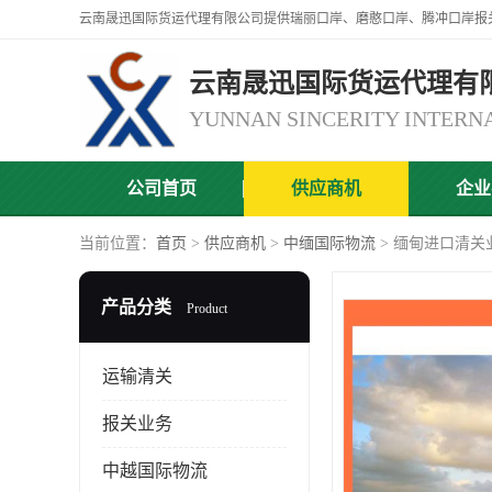
云南晟迅国际货运代理有
公司首页
供应商机
企业
当前位置：
首页
>
供应商机
>
中缅国际物流
> 缅甸进口清关
产品分类
Product
运输清关
报关业务
中越国际物流