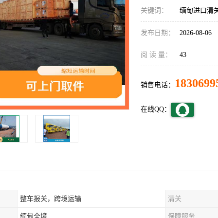
关键词：
缅甸进口清
发布日期：
2026-08-06
阅 读 量：
43
1830699
销售电话：
在线QQ：
整车报关，跨境运输
清关
缅甸全境
保障服务