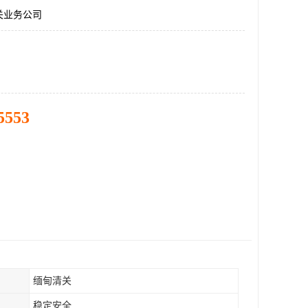
关业务公司
5553
缅甸清关
稳定安全