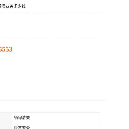
双清业务多少钱
5553
缅甸清关
稳定安全