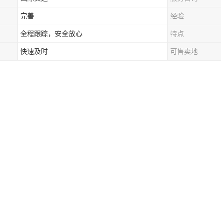
完善
经验
全程跟踪，安全放心
特点
快速及时
可售卖地
线可以一票多件的发货，单件货物超过80KG，加收超大件费用，单边超过
木架包装会收取额外操作费。
线可走带电产品，可走带磁产品，老挝物流专线可走带牌子产品，老挝专
产品。
线现在主要有空运、海运、陆运三种方式，其中陆运是比较多人选择的方
高的；海运专线方便需要进行中转才能到达万象，但时效慢，适合大件货
心，中老国际物流专线提供定制化物流解决方案，满足多样化需求，赢得市