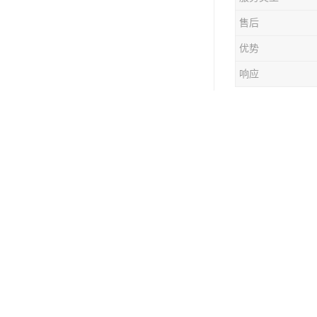
售后
优势
响应
老挝物流专
询，木箱/
老挝物流专
不限于一些
老挝物流专
价比是比较
以客户为中