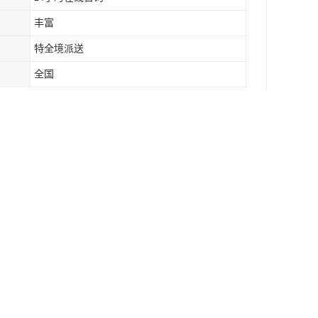
丰富
特全境派送
全国
2米或者单件重量超过1.5吨的货物运价请具体咨
线可走化妆品，老挝专线可走产品丰富包括以上但
式。陆运专线的价格比较实惠、时效也比较快，性
物；空运则适合急件选择。
场广泛**。