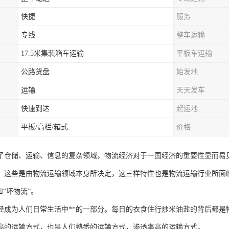
快捷
服务
专线
整车运输
17.5米集装箱车运输
平板车运输
公路货盘
始发地
运输
天天发车
快速到达
起运地
平板/高栏/箱式
价格
了仓储、运输、信息的复杂领域，物流经济对于一国经济的重要性显而易
，这些是由物流运输领域本身所决定，这三样特性也是物流运输行业所面
和“坏物流”。
经成为人们日常生活中**的一部分。每日的衣食住行炒米油盐的背后都是
高的运输方式，也是人们熟悉的运输方式，渗透率高的运输方式。