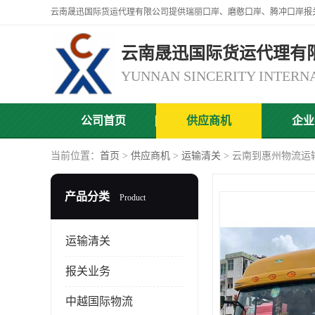
云南晟迅国际货运代理有
公司首页
供应商机
企业
当前位置：
首页
>
供应商机
>
运输清关
> 云南到惠州物流运
产品分类
Product
运输清关
报关业务
中越国际物流