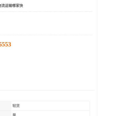
物流运输哪家快
5553
轻货
是