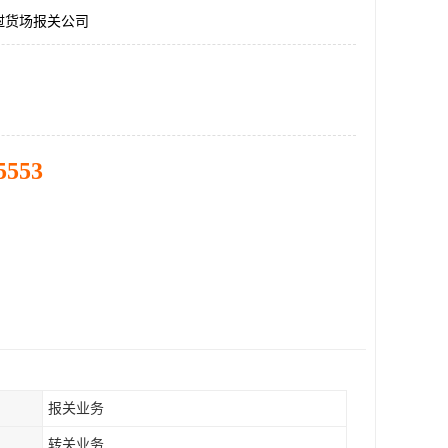
挝货场报关公司
5553
报关业务
转关业务