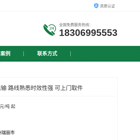
资质认证
全国免费服务热线：
18306995553
户案例
联系方式
输 路线熟悉时效性强 可上门取件
元/吨 起
州瑞丽市