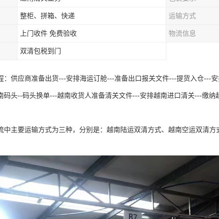
整柜、拼箱、快递
运输方式
上门收件 免费验收
物流信息
双清包税到门
：供应商准备出货---安排海运订舱---准备出口报关文件---提货入仓---安排出
码头--码头换单---越南收货人准备清关文件---安排越南进口清关---缴纳越
流中主要运输方式为三种，分别是：越南陆运双清方式、越南空运双清方
。