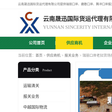
云南晟迅国际货运代理有
公司首页
供应商机
企业
当前位置：
首页
>
供应商机
>
报关业务
> 瑞丽口岸老挝货场
产品分类
Product
运输清关
报关业务
中越国际物流