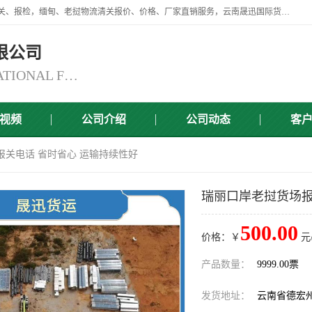
云南晟迅国际货运代理有限公司提供瑞丽口岸、磨憨口岸、腾冲口岸报关、报检，缅甸、老挝物流清关报价、价格、厂家直销服务，云南晟迅国际货运代理有限公司，由一支精通业务、经验丰富、责任心强的专业团队组建于,云南晟迅国际货运代理有限公司商铺。
限公司
YUNNAN SINCERITY INTERNATIONAL FREIGHT FOR WARDING CO.,LTD
视频
公司介绍
公司动态
客
报关电话 省时省心 运输持续性好
瑞丽口岸老挝货场报
500.00
价格：￥
元
产品数量：
9999.00票
发货地址：
云南省德宏