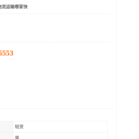
物流运输哪家快
5553
轻货
是