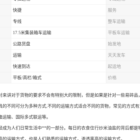
快捷
服务
专线
整车运输
17.5米集装箱车运输
平板车运输
公路货盘
始发地
运输
天天发车
快速到达
起运地
平板/高栏/箱式
价格
对来讲对于货物的要求不会有特别大的限制，但是如果是针对一些易碎品
具的不同可分为多种方式,不同的运输方式适合不同的货物，常见的方式
箱运输、国际多式联运等。
经成为人们日常生活中**的一部分。每日的衣食住行炒米油盐的背后都是
高的运输方式，也是人们熟悉的运输方式，渗透率高的运输方式。