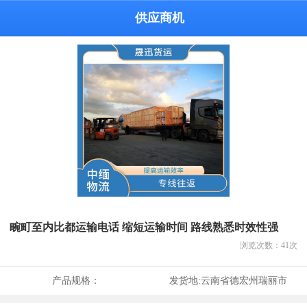
供应商机
畹町至内比都运输电话 缩短运输时间 路线熟悉时效性强
浏览次数：
41
次
产品规格：
发货地:
云南省德宏州瑞丽市