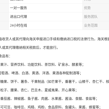
一对一服务
优势
进出口代理
服务团队
24小时在线
业务范围
指收货人或其代理向海关申报进口手续和缴纳进口税的法律行为，海关根
人或其代理缴纳相关税款后，才能放行。
食品有：
：果汁、营养饮料、功能饮料、茶饮料、矿泉水、酵素等；
：葡萄酒、啤酒、白酒、黄酒、洋酒、果酒各种配制酒等；
：糖果、饼干、薯条、干果制品（如芒果干，番薯干，山楂干、杏仁干、
：松子、腰果、杏仁、巴旦木、夏威夷果、开心果等；
：番茄酱、辣椒酱、鱼子酱、肉酱、水果酱、酱油、食醋、食盐等；
：可可豆、咖啡豆、鸡精、鸡粉、食品原料、鱼罐头、果酱、蜂蜜等；