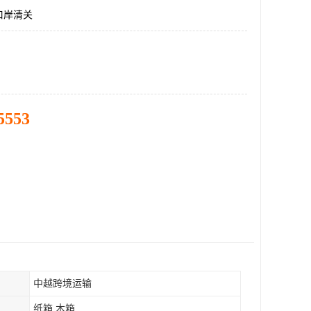
口岸清关
5553
中越跨境运输
纸箱 木箱