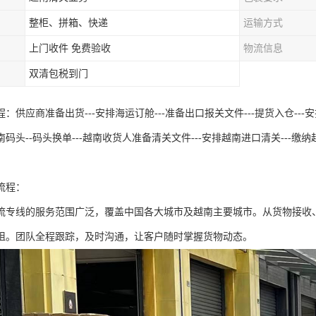
整柜、拼箱、快递
运输方式
上门收件 免费验收
物流信息
双清包税到门
：供应商准备出货---安排海运订舱---准备出口报关文件---提货入仓---安排出
码头--码头换单---越南收货人准备清关文件---安排越南进口清关---缴纳越
流程：
流专线的服务范围广泛，覆盖中国各大城市及越南主要城市。从货物接收
阻。团队全程跟踪，及时沟通，让客户随时掌握货物动态。