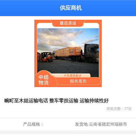
供应商机
畹町至木姐运输电话 整车零担运输 运输持续性好
浏览次数：
57
次
产品规格：
发货地:
云南省德宏州瑞丽市