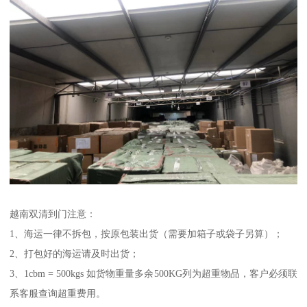
越南双清到门注意：
1、海运一律不拆包，按原包装出货（需要加箱子或袋子另算）；
2、打包好的海运请及时出货；
3、1cbm = 500kgs 如货物重量多余500KG列为超重物品，客户必须联
系客服查询超重费用。