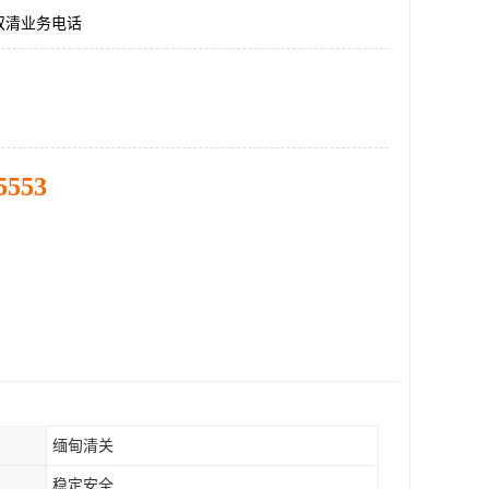
双清业务电话
5553
缅甸清关
稳定安全