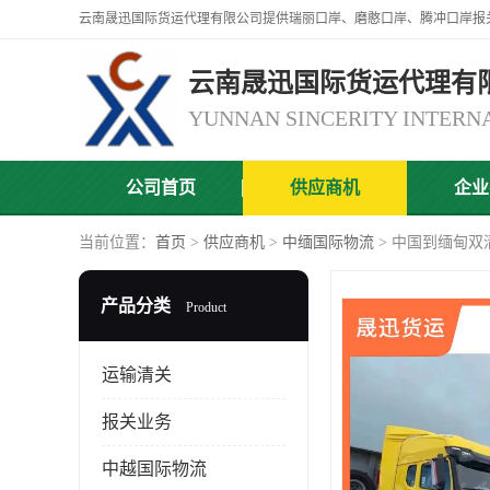
云南晟迅国际货运代理有
公司首页
供应商机
企业
当前位置：
首页
>
供应商机
>
中缅国际物流
> 中国到缅甸双
产品分类
Product
运输清关
报关业务
中越国际物流