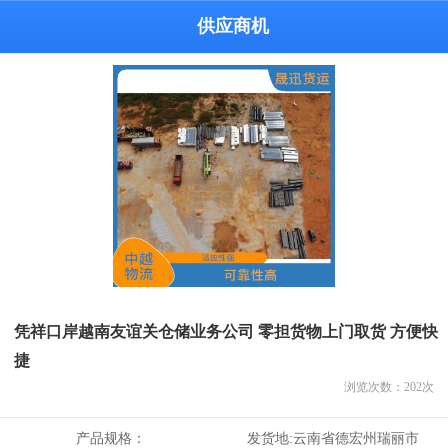
供应商机
凭祥口岸越南友谊关仓储业务公司 零担货物上门取货 方便快
捷
浏览次数：
202
次
产品规格：
发货地:
云南省德宏州瑞丽市