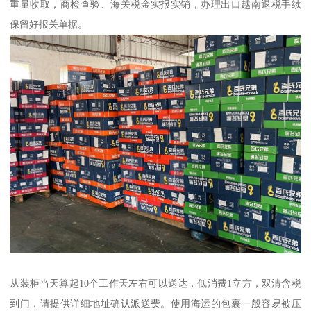
重量收取，商检查验、海关税金实报实销，办理出口越南退税手续
保留好报关单据。
从装柜当天算起10个工作天左右可以送达，低消费1立方，双清含税
到门，请提供详细地址确认派送费。使用海运的包裹一般容易被压