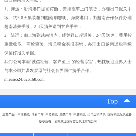
出口越南清关时效：
1、海运：沿海港口提前订舱，安排拖车上门装货，办理出口报关手
续，约5-8天集装箱到越南胡志明、海防港口，由越南合作伙伴办理
越南清关手续，2-3天清关送到客户手中；
2、陆运：由上海到越南河内，经凭祥口岸通关，2-4天送达，费用按
重量收取，商检查验、海关税金实报实销，办理出口越南退税手续
保留好报关单据。
我们公司本着‘诚信经营、客户至上’的经营宗旨，热忱欢迎业界人士
与本公司共谋发展愿与社会各界同仁携手合作。
m.ease524.b2b168.com
Top
主营产品：中缅物流 瑞丽口岸 中老物流 磨憨口岸 中越物流 出口运输清关 国际物流报关业务
版权所有：云南晟迅国际货运代理有限公司