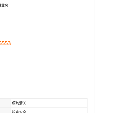
关业务
5553
缅甸清关
稳定安全