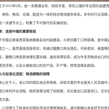
立于2015年6月，由一支精通业务、经验丰富、责任心强的专业团队组建
、商检、物流、仓储、配送为一体的综合物流服务体系。多年的行业深耕
这一关键节点上，积累了不可替代的实操经验。
岸：连接中缅的重要枢纽
于中国云南省西双版纳傣族自治州勐腊县，与老挝磨丁口岸接壤，是中国通
道之一。虽然直接连接老挝，但通过磨憨口岸出境后，可经老挝、泰国等
言，磨憨口岸因其地理位置优越、通关效率较高，成为许多货物进出口的
用百货等，以及从缅甸进口的农产品、矿产等，常常选择此路线。
队与标准化流程：物流顺畅的保障
核心在于人。该公司的团队由业务熟练、经验丰富的专业报关人员及操作
憨口岸的作业流程、相关政策法规了如指掌。无论是出口还是进口，无论
流方案。
，公司建立了标准化的国际货运代理管理体系。通过明确业务各环节的责