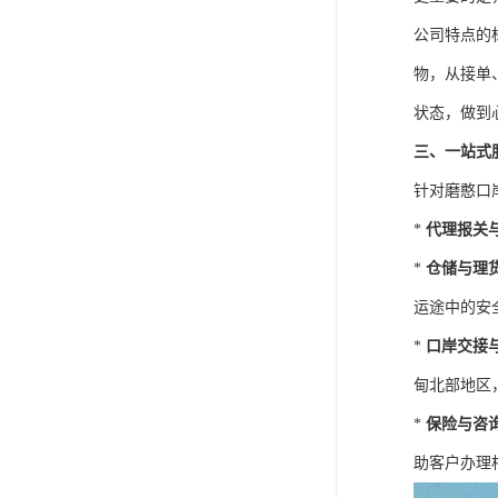
公司特点的
物，从接单
状态，做到
三、一站式
针对磨憨口
*
代理报关
*
仓储与理
运途中的安
*
口岸交接
甸北部地区
*
保险与咨
助客户办理