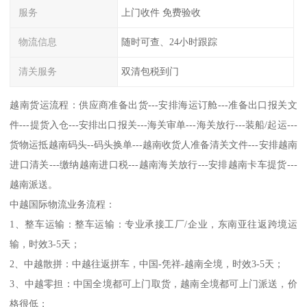
服务
上门收件 免费验收
物流信息
随时可查、24小时跟踪
清关服务
双清包税到门
越南货运流程：供应商准备出货---安排海运订舱---准备出口报关文
件---提货入仓---安排出口报关---海关审单---海关放行---装船/起运---
货物运抵越南码头--码头换单---越南收货人准备清关文件---安排越南
进口清关---缴纳越南进口税---越南海关放行---安排越南卡车提货---
越南派送。
中越国际物流业务流程：
1、整车运输：整车运输：专业承接工厂/企业，东南亚往返跨境运
输，时效3-5天；
2、中越散拼：中越往返拼车，中国-凭祥-越南全境，时效3-5天；
3、中越零担：中国全境都可上门取货，越南全境都可上门派送，价
格很低；