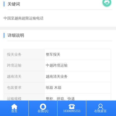
关键词
中国至越南超限运输电话
详细说明
报关业务
整车报关
跨境运输
中越跨境运输
越南清关
越南清关业务
包装要求
纸箱 木箱
运输规模
整柜、拼箱、快递
运输方式
海运 空运
首页
在线QQ
18306995553
在线留言