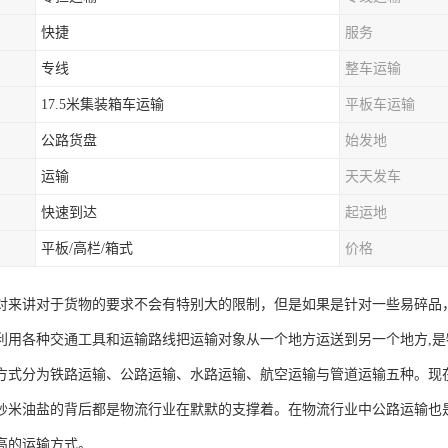
快捷
服务
专线
整车运输
17.5米集装箱车运输
平板车运输
公路货盘
始发地
运输
天天发车
快速到达
起运地
平板/高栏/箱式
价格
对来讲对于货物的要求不会有特别大的限制，但是如果是针对一些易碎品
利用各种交通工具和运输路线把运输对象从一个地方运送到另一个地方,是
方式分为铁路运输、公路运输、水路运输、航空运输与管道运输五种。现在
炒米油盐的背后都是物流行业在默默的支撑着。在物流行业中公路运输也
高的运输方式。