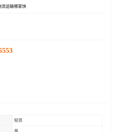
物流运输哪家快
5553
轻货
是