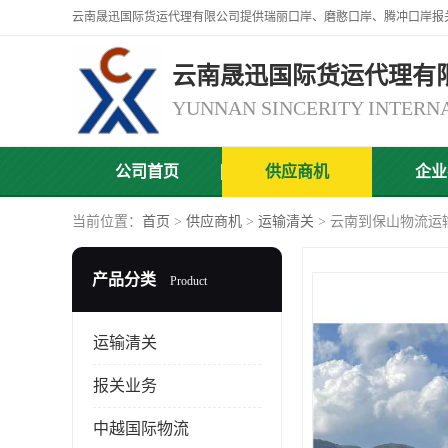
云南晟迅国际货运代理有
公司首页
供应商机
企业
当前位置：
首页
>
供应商机
>
运输清关
> 云南到保山物流运
产品分类
Product
运输清关
报关业务
中越国际物流