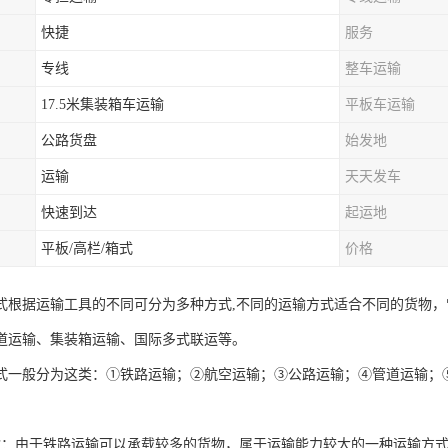
快捷
服务
专线
整车运输
17.5米集装箱车运输
平板车运输
公路货盘
始发地
运输
天天发车
快速到达
起运地
平板/高栏/箱式
价格
式根据运输工具的不同可分为多种方式,不同的运输方式适合不同的货物
道运输、集装箱运输、国际多式联运等。
式一般分为这类：①铁路运输；②航空运输；③公路运输；④管道运输；
：
输：由于铁路运输可以承载较多的货物，属于运输能力较大的一种运输方