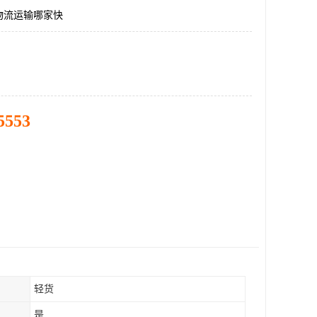
物流运输哪家快
5553
轻货
是