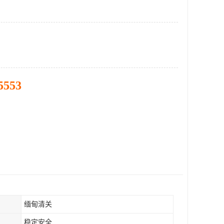
5553
缅甸清关
稳定安全