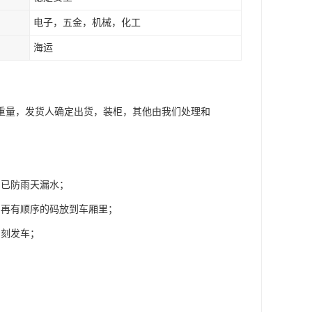
电子，五金，机械，化工
海运
重量，发货人确定出货，装柜，其他由我们处理和
洞已防雨天漏水；
，再有顺序的码放到车厢里；
即刻发车；
；
；